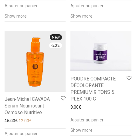
Ajouter au panier
Ajouter au panier
Show more
Show more
New
-
20
%
POUDRE COMPACTE
DÉCOLORANTE
PREMIUM 9 TONS &
PLEX 100 G
Jean‑Michel CAVADA
Sérum Nourrissant
8.00
€
Osmose Nutritive
Ajouter au panier
Le prix initial était : 15.00€.
Le prix actuel est : 12.00€.
15.00
€
12.00
€
Show more
Ajouter au panier