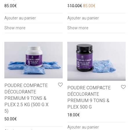
Le prix initial était : 110.00
Le prix actuel est :
85.00
€
110.00
€
85.00
€
Ajouter au panier
Ajouter au panier
Show more
Show more
POUDRE COMPACTE
POUDRE COMPACTE
DÉCOLORANTE
DÉCOLORANTE
PREMIUM 9 TONS &
PREMIUM 9 TONS &
PLEX 2.5 KG (500 G X
PLEX 500 G
5)
18.00
€
50.00
€
Ajouter au panier