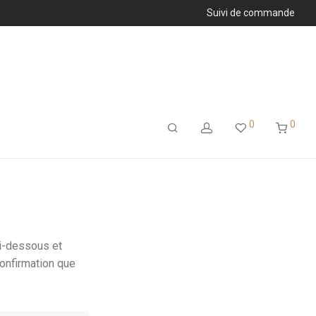
Suivi de commande
0
0
ci-dessous et
confirmation que