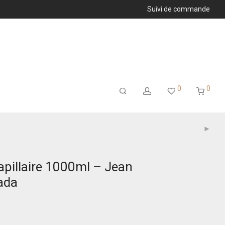
Suivi de commande
0
0
apillaire 1000ml – Jean
ada