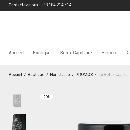
Contactez-nous : +33 184 214 514
Accueil
Boutique
Botox Capillaire
Histoire
G
Accueil
/
Boutique
/
Non classé
/
PROMOS
/
Le Botox Capilla
-
29
%