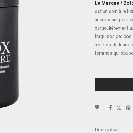
Le Masque / Boto
était :
est :
70.00€.
49.99€.
est un soin à la ké
nourrissant pour 
particulièrement 
fragilisés par des
répétés de leurs 
femmes qui abusen
Description