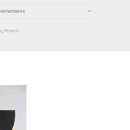
plémentaires
sé
,
PROMOS