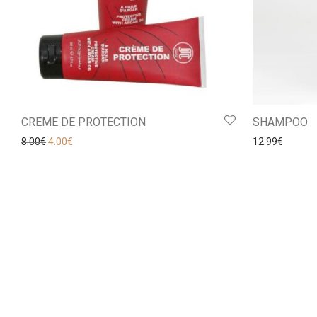
CREME DE PROTECTION
SHAMPOO
Le prix initial était : 8.00€.
Le prix actuel est : 4.00€.
8.00
€
4.00
€
12.99
€