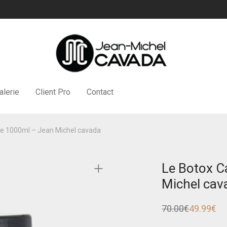
alerie
Client Pro
Contact
ire 1000ml – Jean Michel cavada
Le Botox C
Michel cav
70.00
€
49.99
€
Le
Le
prix
prix
initial
actuel